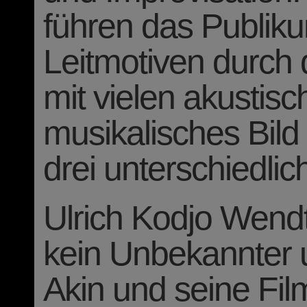
Schmerzlos
und
Im Juli
komponiert.
Die Neuvertonung erfolg
Nachbearbeitung des Fi
"Meisterhafte Kameraarbe
geschauspielerten, wun
romantischen Handlungs
vermischend, ist Sunrise 
finale - und wahrscheinlic
Statement der Stummfil